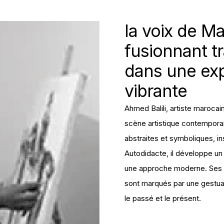
la voix de M
fusionnant tr
dans une ex
vibrante
Ahmed Balili, artiste marocai
scène artistique contemporai
abstraites et symboliques, ins
Autodidacte, il développe un 
une approche moderne. Ses ta
sont marqués par une gestual
le passé et le présent.