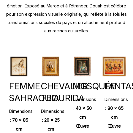
émotion. Exposé au Maroc et à l’étranger, Douah est célébré
pour son expression visuelle originale, qui reflète à la fois les
transformations sociales du pays et un attachement profond
aux racines culturelles.
FEMME
CHEVALIER
MOSQUÉE
FANTA
SAHRAOUIA
TBOURIDA
Dimensions
Dimensions
:
40 x 50
:
80 x 65
Dimensions
Dimensions
cm
cm
:
70 x 85
:
20 x 25
Œuvre
Œuvre
cm
cm